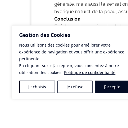
générale, mais aussi la sensation
hydrique naturel de la peau, assur
Conclusion
En intégrant une crème hydratan
santé et l’apparence de leur peau.
Gestion des Cookies
peau, tout en offrant un confort 
Nous utilisons des cookies pour améliorer votre
votre type de peau et commencez
expérience de navigation et vous offrir une expérience
pertinente.
#ACTUS
En cliquant sur « J'accepte », vous consentez à notre
Précédent
utilisation des cookies.
Politique de confidentialité
Je choisis
Je refuse
J’accepte