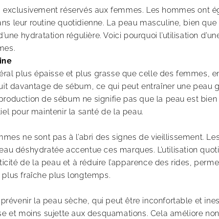
us exclusivement réservés aux femmes. Les hommes ont ég
ns leur routine quotidienne. La peau masculine, bien que 
e hydratation régulière. Voici pourquoi l’utilisation d’u
mes.
ine
al plus épaisse et plus grasse que celle des femmes, en
duit davantage de sébum, ce qui peut entraîner une peau g
production de sébum ne signifie pas que la peau est bien 
iel pour maintenir la santé de la peau.
s ne sont pas à l’abri des signes de vieillissement. Les r
peau déshydratée accentue ces marques. L’utilisation quo
sticité de la peau et à réduire l’apparence des rides, per
 plus fraîche plus longtemps.
r prévenir la peau sèche, qui peut être inconfortable et in
sse et moins sujette aux desquamations. Cela améliore no