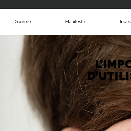
Gamme
Manifeste
Journ
L’IM
D’UTIL