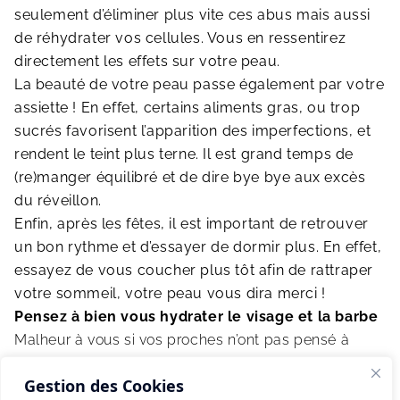
seulement d’éliminer plus vite ces abus mais aussi
de réhydrater vos cellules. Vous en ressentirez
directement les effets sur votre peau.
La beauté de votre peau passe également par votre
assiette ! En effet, certains aliments gras, ou trop
sucrés favorisent l’apparition des imperfections, et
rendent le teint plus terne. Il est grand temps de
(re)manger équilibré et de dire bye bye aux excès
du réveillon.
Enfin, après les fêtes, il est important de retrouver
un bon rythme et d’essayer de dormir plus. En effet,
essayez de vous coucher plus tôt afin de rattraper
votre sommeil, votre peau vous dira merci !
Pensez à bien vous hydrater le visage et la barbe
Malheur à vous si vos proches n’ont pas pensé à
vous offrir l’un des produits Belgueule pour les fêtes !
Gestion des Cookies
Heureusement, il n’est jamais trop tard pour les