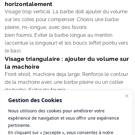
horizontalement
Visage trop vertical. La barbe doit ajouter du volume
sur les cotes pour compenser. Choisis une barbe
pleine, mi-longue, avec des favoris
bien fournis. Eviter la barbe longue au menton
(accentue la longueur) et les boucs (effet pointu vers
le bas).
Visage triangulaire : ajouter du volume sur
la machoire
Front etroit, machoire deja large. Renforce le contour
de la machoire avec une barbe pleine ou un collier
de barbe. Eviter de fournir
au-dessus des pommettes : tu accentues encore le
Gestion des Cookies
triangle inverse.
Nous utilisons des cookies pour améliorer votre
Visage en cœur : equilibrer le front large
expérience de navigation et vous offrir une expérience
Front large, menton pointu. La barbe pleine sur le
pertinente.
menton et les joues equilibre le volume haut/bas.
En cliquant sur « J'accepte », vous consentez à notre