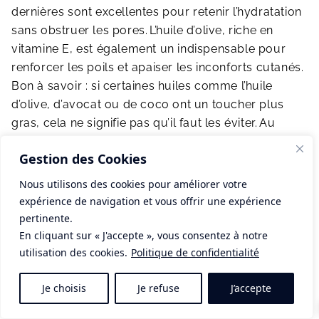
dernières sont excellentes pour retenir l’hydratation
sans obstruer les pores.
L’huile d’olive, riche en
vitamine E, est également un indispensable pour
renforcer les poils et apaiser les inconforts cutanés.
Bon à savoir : si certaines huiles comme l’huile
d’olive, d’avocat ou de coco ont un toucher plus
gras, cela ne signifie pas qu’il faut les éviter.
Au
contraire, elles sont particulièrement bénéfiques
Gestion des Cookies
pour les peaux sèches sujettes aux tiraillements et
aux squames. Pour obtenir une texture agréable, je
Nous utilisons des cookies pour améliorer votre
vous conseille de les mélanger à une huile plus
expérience de navigation et vous offrir une expérience
« sèche » jusqu’à obtenir le résultat qui vous
pertinente.
convient. Des produits comme
l’huile à
barbe
de
En cliquant sur « J'accepte », vous consentez à notre
Belgueule offrent ce type de formulation équilibrée.
utilisation des cookies.
Politique de confidentialité
Je choisis
Je refuse
J’accepte
Peau grasse : huiles légères
recommandées