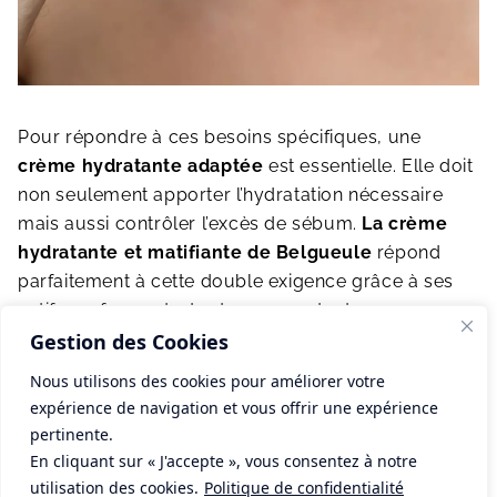
Pour répondre à ces besoins spécifiques, une
crème hydratante adaptée
est essentielle. Elle doit
non seulement apporter l’hydratation nécessaire
mais aussi contrôler l’excès de sébum.
La crème
hydratante et matifiante de Belgueule
répond
parfaitement à cette double exigence grâce à ses
actifs performants, tout en respectant
l’environnement avec sa certification Ecocert
Gestion des Cookies
Cosmos Natural.
Nous utilisons des cookies pour améliorer votre
expérience de navigation et vous offrir une expérience
L’hydratation quotidienne aide à maintenir l’équilibre
pertinente.
de la peau masculine en renforçant sa fonction
En cliquant sur « J'accepte », vous consentez à notre
barrière. Une peau bien hydratée résiste mieux aux
utilisation des cookies.
Politique de confidentialité